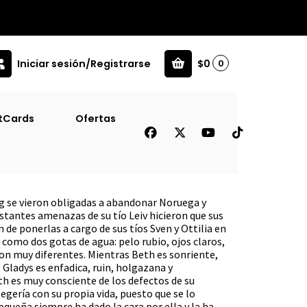
Iniciar sesión/Registrarse
$0
0
Besame
tCards
Ofertas
xwell #8 - Mirame Y
g se vieron obligadas a abandonar Noruega y
onstantes amenazas de su tío Leiv hicieron que sus
 de ponerlas a cargo de sus tíos Sven y Ottilia en
 como dos gotas de agua: pelo rubio, ojos claros,
son muy diferentes. Mientras Beth es sonriente,
 Gladys es enfadica, ruin, holgazana y
th es muy consciente de los defectos de su
tegería con su propia vida, puesto que se lo
queña siempre ha dado la cara por ella y la ha