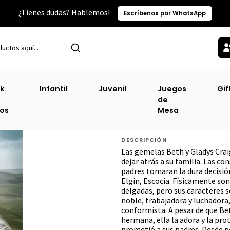
¿Tienes dudas? Hablemos!
Escríbenos por WhatsApp
Novela Romantica Erotica
Las Guerreras Maxwell #8 - Mirame Y 
k
Infantil
Juvenil
Juegos
Gif
de
Las Guerreras Ma
ros
Mesa
Besame
DESCRIPCIÓN
Las gemelas Beth y Gladys Crai
dejar atrás a su familia. Las c
padres tomaran la dura decisión
Elgin, Escocia. Físicamente son
delgadas, pero sus caracteres 
noble, trabajadora y luchadora,
conformista. A pesar de que Be
hermana, ella la adora y la pro
prometió a sus padres. Desde pe