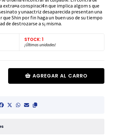
na extra¤a conspiraci¢n que implica algom s que
sesinato y unaactriz desaparecida presentan una
r que Shin por fin haga un buen uso de su tiempo
dad de destrozarse a s¡ misma.
STOCK: 1
¡Últimas unidades!
AGREGAR AL CARRO
es