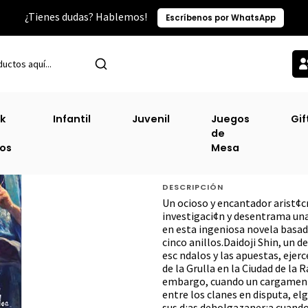
¿Tienes dudas? Hablemos!
Escríbenos por WhatsApp
gorías
Fantasía
Rio Venenoso - El Primer Misterio De Daidoji Shi
k
Infantil
Juvenil
Juegos
Gif
de
Rio Venenoso - El
ros
Mesa
Shin 1 (Cinco Anil
DESCRIPCIÓN
Un ocioso y encantador arist¢c
investigaci¢n y desentrama un
en esta ingeniosa novela basad
cinco anillos.Daidoji Shin, un d
esc ndalos y las apuestas, ejer
de la Grulla en la Ciudad de la
embargo, cuando un cargament
entre los clanes en disputa, el
sus d¡as deholgazaner¡a cuando