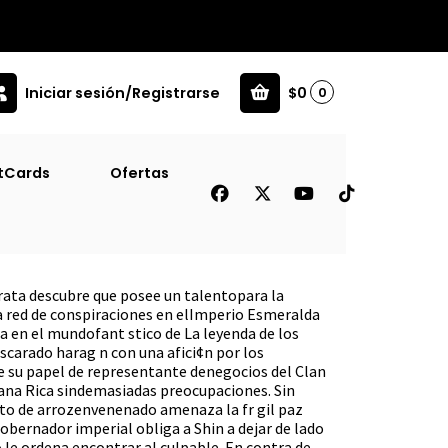
Iniciar sesión/Registrarse
$0
0
n 1 (Cinco Anillos)
tCards
Ofertas
 Primer Misterio De Daidoji
los)
rata descubre que posee un talentopara la
a red de conspiraciones en elImperio Esmeralda
a en el mundofant stico de La leyenda de los
escarado harag n con una afici¢n por los
ce su papel de representante denegocios del Clan
 Rana Rica sindemasiadas preocupaciones. Sin
o de arrozenvenenado amenaza la fr gil paz
gobernador imperial obliga a Shin a dejar de lado
 le ordena encontrar al culpable. En contra de