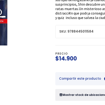
susprincipios, Shin descubre u
ratas muertas.Un misterioso a
distracci¢n que podr¡a consegui
y quiz incluso que salvea la ciu
SKU: 9788445011584
PRECIO
$14.900
Compartir este producto
Mostrar stock de ubicacion