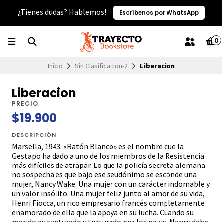
¿Tienes dudas? Hablemos!
Escríbenos por WhatsApp
0
Inicio
Sin Clasificacion-2
Liberacion
Liberacion
PRECIO
$19.900
DESCRIPCIÓN
Marsella, 1943. «Ratón Blanco» es el nombre que la
Gestapo ha dado a uno de los miembros de la Resistencia
más difíciles de atrapar. Lo que la policía secreta alemana
no sospecha es que bajo ese seudónimo se esconde una
mujer, Nancy Wake. Una mujer con un carácter indomable y
un valor insólito. Una mujer feliz junto al amor de su vida,
Henri Fiocca, un rico empresario francés completamente
enamorado de ella que la apoya en su lucha. Cuando su
marido es capturado y torturado por los nazis, Nancy debe