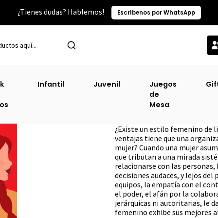
¿Tienes dudas? Hablemos!
Escríbenos por WhatsApp
Inicio
Sin Clasificacion
Liderar Desde Lo Femenino
k
Infantil
Juvenil
Juegos
Gif
de
Liderar Desde Lo
ros
Mesa
DESCRIPCIÓN
¿Existe un estilo femenino de l
ventajas tiene que una organiz
mujer? Cuando una mujer asume 
que tributan a una mirada sisté
relacionarse con las personas,
decisiones audaces, y lejos del 
equipos, la empa­tía con el co
el poder, el afán por la colabor
jerárquicas ni autoritarias, le
femenino exhibe sus mejores at