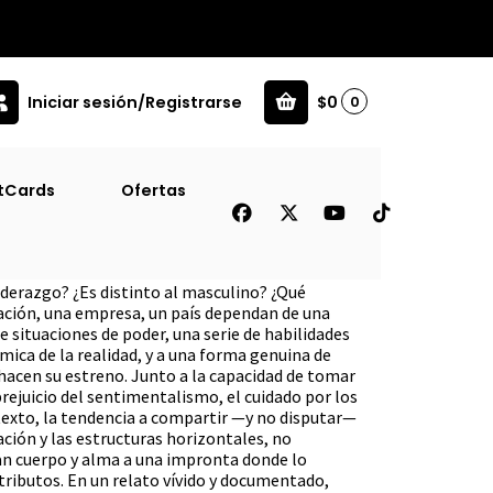
Iniciar sesión/Registrarse
$0
0
tCards
Ofertas
 Femenino
iderazgo? ¿Es distinto al masculi­no? ¿Qué
ación, una empresa, un país dependan de una
situaciones de poder, una serie de ha­bilidades
mica de la realidad, y a una forma genuina de
 hacen su estreno. Junto a la capacidad de tomar
pre­juicio del sentimentalismo, el cuidado por los
ntexto, la tendencia a compartir —y no disputar—
ación y las estructuras horizontales, no
 dan cuerpo y alma a una im­pronta donde lo
ributos. En un relato vívido y documentado,