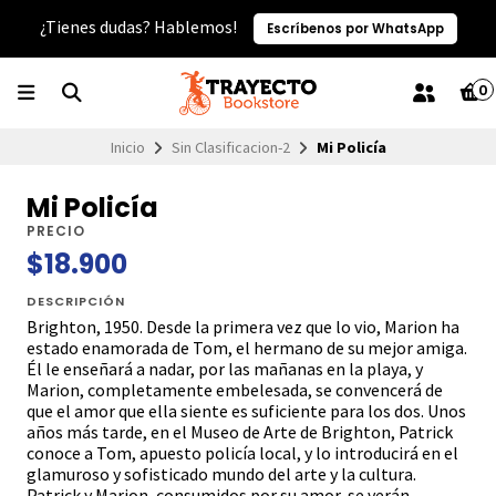
¿Tienes dudas? Hablemos!
Escríbenos por WhatsApp
0
Inicio
Sin Clasificacion-2
Mi Policía
Mi Policía
PRECIO
$18.900
DESCRIPCIÓN
Brighton, 1950. Desde la primera vez que lo vio, Marion ha
estado enamorada de Tom, el hermano de su mejor amiga.
Él le enseñará a nadar, por las mañanas en la playa, y
Marion, completamente embelesada, se convencerá de
que el amor que ella siente es suficiente para los dos. Unos
años más tarde, en el Museo de Arte de Brighton, Patrick
conoce a Tom, apuesto policía local, y lo introducirá en el
glamuroso y sofisticado mundo del arte y la cultura.
Patrick y Marion, consumidos por su amor, se verán