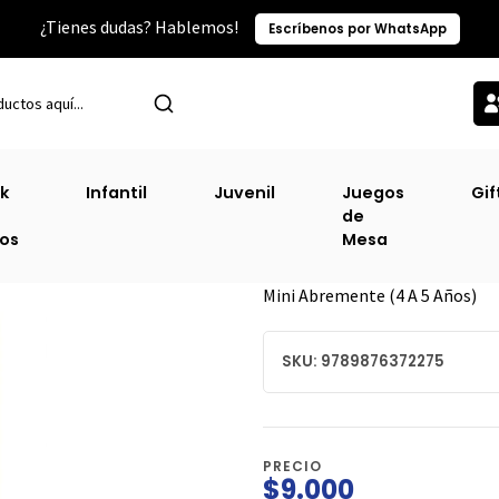
¿Tienes dudas? Hablemos!
Escríbenos por WhatsApp
Inicio
Sin Clasificacion-2
Mini Abremente 4-5 Años
k
Infantil
Juvenil
Juegos
Gif
de
Mini Abremente 
ros
Mesa
DESCRIPCIÓN
Mini Abremente (4 A 5 Años)
SKU: 9789876372275
PRECIO
$9.000