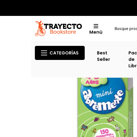
Menú
CATEGORÍAS
Best
Pac
Seller
de
Lib