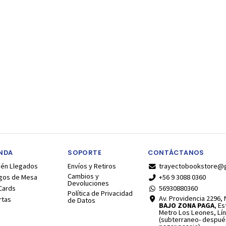
ENDA
SOPORTE
CONTÁCTANOS
ién Llegados
Envíos y Retiros
trayectobookstore@
Cambios y
gos de Mesa
+56 9 3088 0360
Devoluciones
Cards
56930880360
Política de Privacidad
Av. Providencia 2296, N
rtas
de Datos
BAJO ZONA PAGA
, E
Metro Los Leones, Lín
(subterraneo- despué