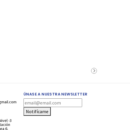
ÚNASE A NUESTRA NEWSLETTER
gmail.com
Notifícame
ivel -3
stación
ea 6.