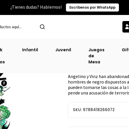
¿Tienes dudas? Hablemos!
Escríbenos por WhatsApp
Inicio
Ofertas
Mutafukaz #2
k
Infantil
Juvenil
Juegos
Gif
de
Mutafukaz #2
ros
Mesa
DESCRIPCIÓN
Angelino y Vinz han abandonado
hombres de negro dispuestos a 
pueden tomarse las cosas a la l
pende una acusación de terrori
SKU: 9788418266072