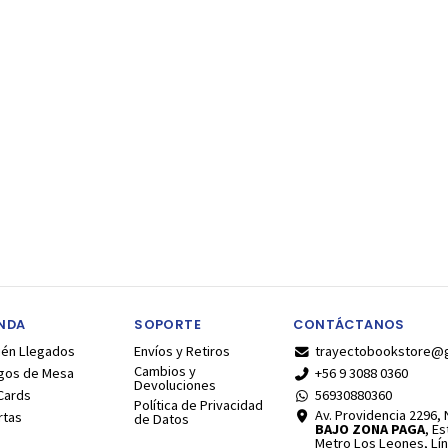
ENDA
SOPORTE
CONTÁCTANOS
ién Llegados
Envíos y Retiros
trayectobookstore@
Cambios y
gos de Mesa
+56 9 3088 0360
Devoluciones
Cards
56930880360
Política de Privacidad
Av. Providencia 2296, N
rtas
de Datos
BAJO ZONA PAGA
, E
Metro Los Leones, Lín