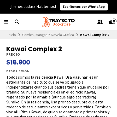
¿Tienes dudas? Hablemos!
Escríbenos por WhatsApp
0
Inicio
Comics, Mangas Y Novela Grafica
Kawai Complex 2
Kawai Complex 2
PRECIO
$15.900
DESCRIPCIÓN
Todos somos la residencia Kawai Usa Kazunari es un
estudiante de instituto que se ve obligado a
independizarse cuando sus padres tienen que mudarse por
trabajo. Su nueva residencia es en el edificio Kawai,
regentado por la amable (aunque algo aterradora)
Sumiko. En la residencia, Usa pronto descubre que esta
rodeado de estudiantes excentricos y pervertidos. Tambien
vive alli Ritsu Kawai, de quien se enamora a primera vista y
que resulta ser pariente de Sumiko. Rodeado de toda esta