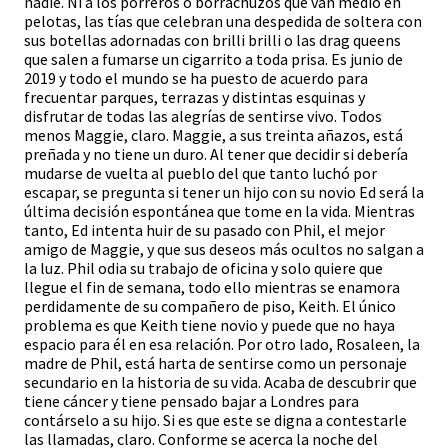
nadie. Ni a los porreros o borrachuzos que van medio en
pelotas, las tías que celebran una despedida de soltera con
sus botellas adornadas con brilli brilli o las drag queens
que salen a fumarse un cigarrito a toda prisa. Es junio de
2019 y todo el mundo se ha puesto de acuerdo para
frecuentar parques, terrazas y distintas esquinas y
disfrutar de todas las alegrías de sentirse vivo. Todos
menos Maggie, claro. Maggie, a sus treinta añazos, está
preñada y no tiene un duro. Al tener que decidir si debería
mudarse de vuelta al pueblo del que tanto luchó por
escapar, se pregunta si tener un hijo con su novio Ed será la
última decisión espontánea que tome en la vida. Mientras
tanto, Ed intenta huir de su pasado con Phil, el mejor
amigo de Maggie, y que sus deseos más ocultos no salgan a
la luz. Phil odia su trabajo de oficina y solo quiere que
llegue el fin de semana, todo ello mientras se enamora
perdidamente de su compañero de piso, Keith. El único
problema es que Keith tiene novio y puede que no haya
espacio para él en esa relación. Por otro lado, Rosaleen, la
madre de Phil, está harta de sentirse como un personaje
secundario en la historia de su vida. Acaba de descubrir que
tiene cáncer y tiene pensado bajar a Londres para
contárselo a su hijo. Si es que este se digna a contestarle
las llamadas, claro. Conforme se acerca la noche del