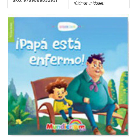
SKU: 9789569532931
¡Últimas unidades!