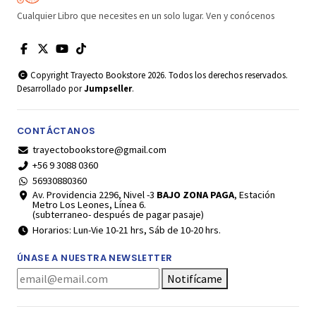
Cualquier Libro que necesites en un solo lugar. Ven y conócenos
Copyright Trayecto Bookstore 2026. Todos los derechos reservados.
Desarrollado por
Jumpseller
.
CONTÁCTANOS
trayectobookstore@gmail.com
+56 9 3088 0360
56930880360
Av. Providencia 2296, Nivel -3
BAJO ZONA PAGA
, Estación
Metro Los Leones, Línea 6.
(subterraneo- después de pagar pasaje)
Horarios: Lun-Vie 10-21 hrs, Sáb de 10-20 hrs.
ÚNASE A NUESTRA NEWSLETTER
Notifícame