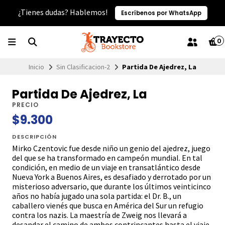
¿Tienes dudas? Hablemos!
Escríbenos por WhatsApp
0
Inicio
Sin Clasificacion-2
Partida De Ajedrez, La
Partida De Ajedrez, La
PRECIO
$9.300
DESCRIPCIÓN
Mirko Czentovic fue desde niño un genio del ajedrez, juego
del que se ha transformado en campeón mundial. En tal
condición, en medio de un viaje en transatlántico desde
Nueva York a Buenos Aires, es desafiado y derrotado por un
misterioso adversario, que durante los últimos veinticinco
años no había jugado una sola partida: el Dr. B., un
caballero vienés que busca en América del Sur un refugio
contra los nazis. La maestría de Zweig nos llevará a
desandar el camino de ambos contrincantes hasta el viaje