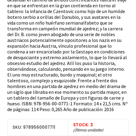
en que se enfrentan en la gran contienda en torno al
tablero: la infancia de Czentovic como hijo de un humilde
botero serbio a orillas del Danubio, y sus avatares en la
vida como un niño huérfano semianalfabeto que se
transforma en campeón mundial de ajedrez; y la carrera
del Dr. B. como joven abogado de una serie de nobles
austriacos potencialmente opositores a los nazis en su
expansión hacia Austria, vínculo profesional que lo
condena a ser encarcelado por la Gestapo en condiciones
de desquiciante y extremo aislamiento, lo que lo llevará al
obsesivo estudio del ajedrez. Allí los puso la historia,
observándose, calculando, pensando en su juego interno.
El uno muy estructurado, burdo y maquinal; el otro
talentoso, complejo y esquizoide. Frente a frente dos
hombres en una partida de ajedrez en medio del drama de
un siglo que libraba en ese momento su partida mayor, en
un tablero del tamaño de Europa y con figuras de carne y
hueso. ISBN: 978-956-00-0771-1 Formato: 14 x 21,5 cms. Nº
de páginas: 114 Peso: 0,265 Año de publicación: 2016
STOCK: 3
SKU: 9789560007711
¡Últimas unidades!