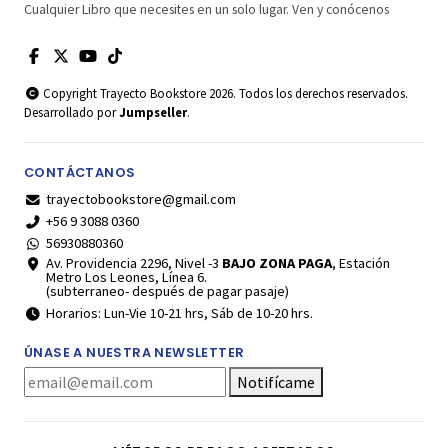
Cualquier Libro que necesites en un solo lugar. Ven y conócenos
Copyright Trayecto Bookstore 2026. Todos los derechos reservados.
Desarrollado por
Jumpseller
.
CONTÁCTANOS
trayectobookstore@gmail.com
+56 9 3088 0360
56930880360
Av. Providencia 2296, Nivel -3
BAJO ZONA PAGA
, Estación
Metro Los Leones, Línea 6.
(subterraneo- después de pagar pasaje)
Horarios: Lun-Vie 10-21 hrs, Sáb de 10-20 hrs.
ÚNASE A NUESTRA NEWSLETTER
Notifícame