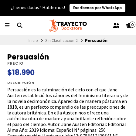
¿Tienes dudas? Hablemos!
Escríbenos por WhatsApp
0
Inicio
Sin Clasificacion-2
Persuasión
Persuasión
PRECIO
$18.990
DESCRIPCIÓN
Persuasión es la culminación del ciclo con el que Jane
Austen estableció los cánones del feminismo literario y de
la novela decimonónica. Aparecida de manera póstuma en
1818, es un perfecto compendio de las preocupaciones de
la autora británica. En ella Austen nos ofrece una
auténtica obra de madurez y una brillante reflexión sobre
el paso del tiempo. Autor: Jane Austen Editorial: Editorial
Alma Año: 2019 Idioma: Español N° páginas: 256
Encuadernación: Hardcover Isbn13: 9788417430641 N°