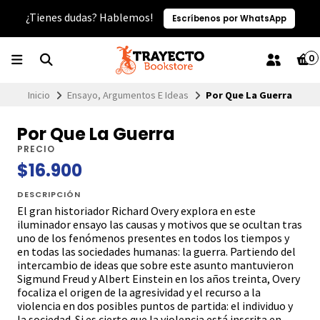
¿Tienes dudas? Hablemos!
Escríbenos por WhatsApp
0
Inicio
Ensayo, Argumentos E Ideas
Por Que La Guerra
Por Que La Guerra
PRECIO
$16.900
DESCRIPCIÓN
El gran historiador Richard Overy explora en este
iluminador ensayo las causas y motivos que se ocultan tras
uno de los fenómenos presentes en todos los tiempos y
en todas las sociedades humanas: la guerra. Partiendo del
intercambio de ideas que sobre este asunto mantuvieron
Sigmund Freud y Albert Einstein en los años treinta, Overy
focaliza el origen de la agresividad y el recurso a la
violencia en dos posibles puntos de partida: el individuo y
la sociedad. Si es cierto que la violencia está inscrita en