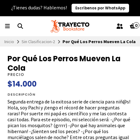
¿Tienes dudas? Hablemos!
Escríbenos por WhatsApp
0
Inicio
Sin Clasificacion-2
Por Qué Los Perros Mueven La Cola
Por Qué Los Perros Mueven La
Cola
PRECIO
$14.000
DESCRIPCIÓN
Segunda entrega de la exitosa serie de ciencia para niñ@s!
Hola, soy Pachi y ¡tengo el récord de hacer preguntas
raras! Por suerte mi papá es científico y me las contesta
casi todas. Para este episodio, mi selección será: -¿Por qué
pican los mosquitos? (grrrr) -¡Por qué hay animales que
hibernan! -¿Sienten sed los peces? -¿Por qué los
murciélagos salen de noche? Entre otras preguntas igual