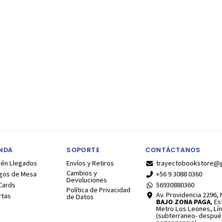
ENDA
SOPORTE
CONTÁCTANOS
ién Llegados
Envíos y Retiros
trayectobookstore@
Cambios y
gos de Mesa
+56 9 3088 0360
Devoluciones
Cards
56930880360
Política de Privacidad
Av. Providencia 2296, N
rtas
de Datos
BAJO ZONA PAGA
, E
Metro Los Leones, Lín
(subterraneo- despué