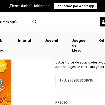
¿Tienes dudas? Hablemos!
Escríbenos por WhatsApp
Inicio
Sin Clasificacion-2
Practi Letras 1
k
Infantil
Juvenil
Juegos
Gif
de
Practi Letras 1
ros
Mesa
DESCRIPCIÓN
Estos libros de actividades ay
aprendizajes de escritura y le
SKU: 9789878201535
PRECIO