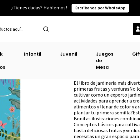
¿Tienes dudas? Hablemos!
Escríbenos por WhatsApp
Inicio
Sin Clasificacion-2
Primer Jardin, Mi (Dk) (Prh)
k
Infantil
Juvenil
Juegos
Gif
de
Primer Jardin, Mi
ros
Mesa
DESCRIPCIÓN
El libro de jardinería más dive
primeras frutas y verdurasNo l
cultivar como un experto jardin
actividades para aprender a crea
alimentos y llenar de color y a
plantar tu primera semilla?Este
Bonitas ilustraciones combinada
Conceptos básicos para cultivar
hasta deliciosas frutas y verdur
necesitas un gran espacio para 