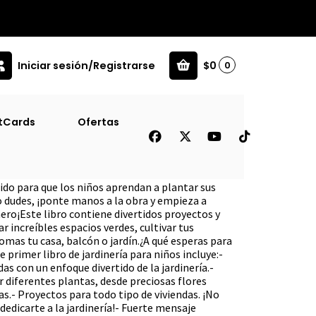
Iniciar sesión/Registrarse
$0
0
tCards
Ofertas
 (Dk) (Prh)
rtido para que los niños aprendan a plantar sus
o dudes, ¡ponte manos a la obra y empieza a
ero¡Este libro contiene divertidos proyectos y
r increíbles espacios verdes, cultivar tus
romas tu casa, balcón o jardín.¿A qué esperas para
 primer libro de jardinería para niños incluye:-
s con un enfoque divertido de la jardinería.-
 diferentes plantas, desde preciosas flores
as.- Proyectos para todo tipo de viviendas. ¡No
dedicarte a la jardinería!- Fuerte mensaje