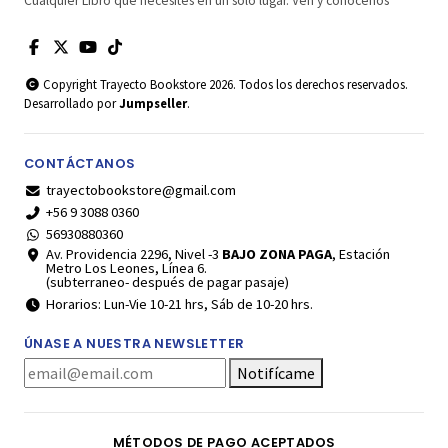
Cualquier Libro que necesites en un solo lugar. Ven y conócenos
Copyright Trayecto Bookstore 2026. Todos los derechos reservados.
Desarrollado por
Jumpseller
.
CONTÁCTANOS
trayectobookstore@gmail.com
+56 9 3088 0360
56930880360
Av. Providencia 2296, Nivel -3
BAJO ZONA PAGA
, Estación
Metro Los Leones, Línea 6.
(subterraneo- después de pagar pasaje)
Horarios: Lun-Vie 10-21 hrs, Sáb de 10-20 hrs.
ÚNASE A NUESTRA NEWSLETTER
Notifícame
MÉTODOS DE PAGO ACEPTADOS