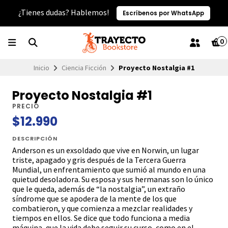
¿Tienes dudas? Hablemos!
Escríbenos por WhatsApp
0
Inicio
Ciencia Ficción
Proyecto Nostalgia #1
Proyecto Nostalgia #1
PRECIO
$12.990
DESCRIPCIÓN
Anderson es un exsoldado que vive en Norwin, un lugar
triste, apagado y gris después de la Tercera Guerra
Mundial, un enfrentamiento que sumió al mundo en una
quietud desoladora. Su esposa y sus hermanas son lo único
que le queda, además de “la nostalgia”, un extraño
síndrome que se apodera de la mente de los que
combatieron, y que comienza a mezclar realidades y
tiempos en ellos. Se dice que todo funciona a media
máquina, que la vida debe seguir su curso, como en el