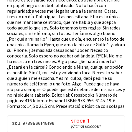
en papel negro con boli plateado. No lo hacía con
regularidad: a veces me llegaba una a la semana. Otras,
tres en un día. Daba igual. Las necesitaba. Ella es la única
que me mantiene centrado, que me habla y que acepta
todo aquello que soy. Solo tenemos tres reglas. Sin redes
sociales, sin teléfono, sin fotos. Teníamos algo bueno.
¿Por qué arruinarlo? Hasta que un día, encuentro la foto de
una chica llamada Ryen, que ama la pizza de Gallo’s y adora
su iPhone. ¿Demasiada casualidad? Joder. Necesito
conocerla. Solo espero no acabar odiándola. RYEN. No me
ha escrito en tres meses. Algo pasa. ¿Se habrá muerto?
¿Estará en la cárcel? Conociendo a Misha, cualquier opción
es posible. Sin él, me estoy volviendo loca. Necesito saber
que alguien me escucha. Y es mi culpa, debí pedirle su
número de teléfono, o una foto. Algo. Puede que se haya
ido para siempre. O puede que esté delante de mis narices y
no ni siquiera saberlo. Editorial: Crossbooks Número de
páginas: 416 Idioma: Español ISBN: 978-956-6145-19-6
Formato: 14,5 x 22,5 cm. Presentación: Rústica con solapas
STOCK: 1
SKU: 9789566145196
¡Últimas unidades!