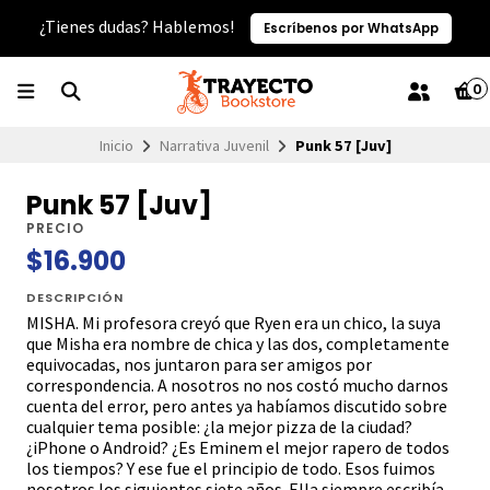
¿Tienes dudas? Hablemos!
Escríbenos por WhatsApp
0
Inicio
Narrativa Juvenil
Punk 57 [Juv]
Punk 57 [Juv]
PRECIO
$16.900
DESCRIPCIÓN
MISHA. Mi profesora creyó que Ryen era un chico, la suya
que Misha era nombre de chica y las dos, completamente
equivocadas, nos juntaron para ser amigos por
correspondencia. A nosotros no nos costó mucho darnos
cuenta del error, pero antes ya habíamos discutido sobre
cualquier tema posible: ¿la mejor pizza de la ciudad?
¿iPhone o Android? ¿Es Eminem el mejor rapero de todos
los tiempos? Y ese fue el principio de todo. Esos fuimos
nosotros los siguientes siete años. Ella siempre escribía