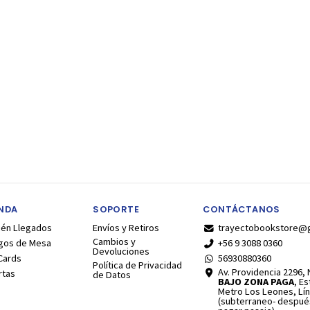
ENDA
SOPORTE
CONTÁCTANOS
ién Llegados
Envíos y Retiros
trayectobookstore@
Cambios y
gos de Mesa
+56 9 3088 0360
Devoluciones
Cards
56930880360
Política de Privacidad
Av. Providencia 2296, N
rtas
de Datos
BAJO ZONA PAGA
, E
Metro Los Leones, Lín
(subterraneo- despué