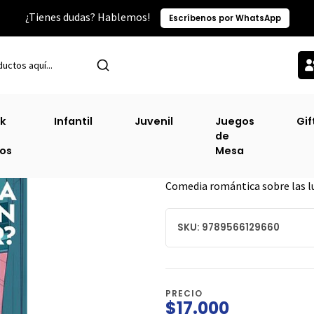
¿Tienes dudas? Hablemos!
Escríbenos por WhatsApp
Inicio
Narrativa Juvenil
Que Haria Kim K. En Mi Lugar [Juv]
k
Infantil
Juvenil
Juegos
Gif
de
Que Haria Kim K. 
ros
Mesa
DESCRIPCIÓN
Comedia romántica sobre las lu
SKU: 9789566129660
PRECIO
$17.000