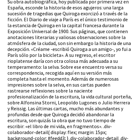
Su obra autobiográfica, hoy publicada por primera vez en
España, esconde la historia de esos agujeros: una larga
sucesión de tragedias que Quiroga exorcizó a través de la
ficción. El Diario de viaje a París es el único testimonio de
la estancia de Quiroga en la capital francesa durante la
Exposición Universal de 1900. Sus páginas, que contienen
anotaciones literarias y valiosas observaciones sobre la
atmósfera de la ciudad, son sin embargo la historia de una
decepción. «Créame -escribió Quiroga a un amigo-, yo fui a
París sólo por la bicicleta». A su regreso, el escritor
rioplatense daría con otra colosa más adecuada a su
temperamento: la selva. Sobre ese encuentro versa su
correspondencia, recogida aquí en su versión más
completa hasta el momento. Además de numerosas
impresiones sobre la selva, en sus cartas pueden
rastrearse reflexiones sobre la naciente
profesionalización de la escritura, la vida cultural porteña,
sobre Alfonsina Storni, Leopoldo Lugones o Julio Herrera
y Reissig. Las últimas cartas, mucho más abundantes y
profundas desde que Quiroga decidió abandonar la
escritura, son quizás la obra que no tuvo tiempo de
escribir: «el libro de mi vida, en fragmentos». .div-
colaborador-detail{ display: flex; margin: 15px;
background-color: #feedd3; } .div-colaborador-detail .div-