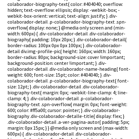
colaborador-biography-text{ color: #404040; overflow:
hidden; text-overflow: ellipsis; display: -webkit-box; -
webkit-box-orient: vertical; text-align: justify; } .div-
colaborador-detail .p-colaborador-biography-text .spn-
overflow{ display: none; } @media only screen and (min-
width: 600px) { .div-colaborador-detail .div-colaborador-
biography{ padding: 10px 20px; } .div-colaborador-detail{
border-radius: 100px 0px 0px 100px; } .div-colaborador-
detail div.img-profile-pic{ height: 160px; width: 160px;
border-radius: 80px; background-size: cover !important;
background-position: center !important; } .div-
colaborador-detail .div-colaborador-name-heading{ font-
weight: 600; font-size: 15pt; color: #404040; } .div-
colaborador-detail .p-colaborador-biography-text{ font-
size: 12pt; } .div-colaborador-detail .div-colaborador-
biography-text{ margin: 0px; -webkit-line-clamp: 4; line-
clamp: 4; } .div-colaborador-detail .p-colaborador-
biography-text .spn-overflow{ margin: 0px; font-weight:
600; color: #ff5a00; cursor: pointer; } .div-colaborador-
biography .div-colaborador-detalle-title{ display: flex; }
.div-colaborador-detail .a-ver-pagina-autor{ padding: 5px;
margin: 0px 15px; } } @media only screen and (max-width:
600px) { .div-colaborador-detail .div-colaborador-