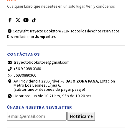
Cualquier Libro que necesites en un solo lugar. Ven y conócenos
Copyright Trayecto Bookstore 2026. Todos los derechos reservados.
Desarrollado por
Jumpseller
.
CONTÁCTANOS
trayectobookstore@gmail.com
+56 9 3088 0360
56930880360
Av. Providencia 2296, Nivel -3
BAJO ZONA PAGA
, Estación
Metro Los Leones, Línea 6.
(subterraneo- después de pagar pasaje)
Horarios: Lun-Vie 10-21 hrs, Sáb de 10-20 hrs.
ÚNASE A NUESTRA NEWSLETTER
Notifícame