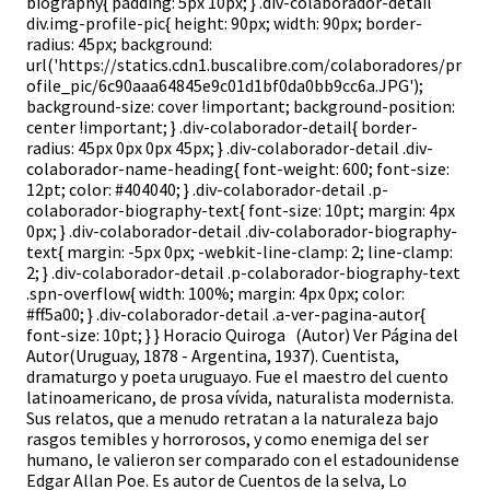
biography{ padding: 5px 10px; } .div-colaborador-detail
div.img-profile-pic{ height: 90px; width: 90px; border-
radius: 45px; background:
url('https://statics.cdn1.buscalibre.com/colaboradores/pr
ofile_pic/6c90aaa64845e9c01d1bf0da0bb9cc6a.JPG');
background-size: cover !important; background-position:
center !important; } .div-colaborador-detail{ border-
radius: 45px 0px 0px 45px; } .div-colaborador-detail .div-
colaborador-name-heading{ font-weight: 600; font-size:
12pt; color: #404040; } .div-colaborador-detail .p-
colaborador-biography-text{ font-size: 10pt; margin: 4px
0px; } .div-colaborador-detail .div-colaborador-biography-
text{ margin: -5px 0px; -webkit-line-clamp: 2; line-clamp:
2; } .div-colaborador-detail .p-colaborador-biography-text
.spn-overflow{ width: 100%; margin: 4px 0px; color:
#ff5a00; } .div-colaborador-detail .a-ver-pagina-autor{
font-size: 10pt; } } Horacio Quiroga (Autor) Ver Página del
Autor(Uruguay, 1878 - Argentina, 1937). Cuentista,
dramaturgo y poeta uruguayo. Fue el maestro del cuento
latinoamericano, de prosa vívida, naturalista modernista.
Sus relatos, que a menudo retratan a la naturaleza bajo
rasgos temibles y horrorosos, y como enemiga del ser
humano, le valieron ser comparado con el estadounidense
Edgar Allan Poe. Es autor de Cuentos de la selva, Lo