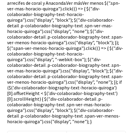
arrecifes de coral y Anaconda.Ver másVer menos $(".spn-
ver-mas-horacio-quiroga").click(() => { $(".div-
colaborador-biography-text-horacio-
quiroga").css("display", "block"); $(".div-colaborador-
detail .p-colaborador-biography-text .spn-ver-mas-
horacio-quiroga").css("display", "none"); $(".div-
colaborador-detail .p-colaborador-biography-text .span-
ver-menos-horacio-quiroga").css("display", "block"); });
$(".span-ver-menos-horacio-quiroga").click(() => { $(".div-
colaborador-biography-text-horacio-
quiroga").css("display", "-webkit-box"); $(".div-
colaborador-detail .p-colaborador-biography-text .spn-
ver-mas-horacio-quiroga").css("display", "block"); $(".div-
colaborador-detail .p-colaborador-biography-text .span-
ver-menos-horacio-quiroga").css("display", "none"); }); if
($('.div-colaborador-biography-text-horacio-quiroga')
[0].offsetHeight < $('.div-colaborador-biography-text')
[0].scrollHeight) { $(".div-colaborador-detail .p-
colaborador-biography-text .spn-ver-mas-horacio-
quiroga").css("display", "block"); $(".div-colaborador-
detail .p-colaborador-biography-text .span-ver-menos-
horacio-quiroga").css("display", "none"); }