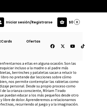
Iniciar sesión/Registrarse
$0
0
tCards
Ofertas
nfrentarnos a ellas en alguna ocasión. Son las
squiciar incluso a la madre o al padre más
bietas, berrinches y pataletas sacan a relucir lo
 libro no pretende dar lecciones sobre cómo
s bien, nos permite contemplar las rabietas como
dizaje personal. Desde su propio proceso como
l de la crianza consciente, Míriam Tirado
que puedan educar a los más pequeños desde otro
 y libre de dolor. Aprenderemos a relacionarnos
ectivas, recurriendo al juego y a la imaginación.