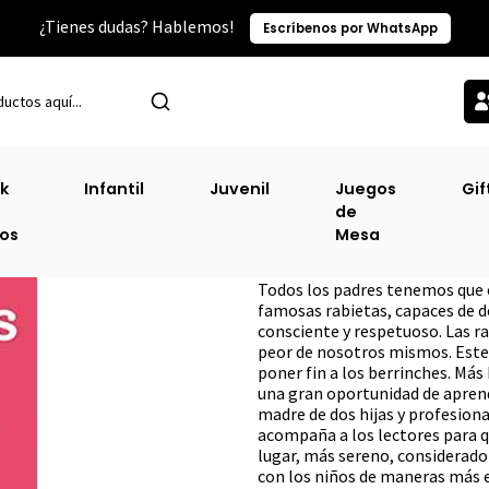
¿Tienes dudas? Hablemos!
Escríbenos por WhatsApp
Inicio
Sin Clasificacion-2
Rabietas
k
Infantil
Juvenil
Juegos
Gif
de
Rabietas
ros
Mesa
DESCRIPCIÓN
Todos los padres tenemos que e
famosas rabietas, capaces de de
consciente y respetuoso. Las ra
peor de nosotros mismos. Este
poner fin a los berrinches. Má
una gran oportunidad de apren
madre de dos hijas y profesiona
acompaña a los lectores para 
lugar, más sereno, considerado
con los niños de maneras más ef