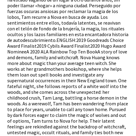
poder llamar «hogar» a ninguna ciudad. Perseguido por
fuerzas oscuras ansiosas por reclamar la magia de los
lobos, Tam recurre a Nova en busca de ayuda. Los
sentimientos entre ellos, todavía latentes, se reavivan
con el telón de fondo de la brujería, la magia, los rituales
ocultos y los lazos familiares en esta encantadora historia
de autodescubrimiento.ENGLISH:2019 Goodreads Choice
Award Finalist2019 Cybils Award Finalist2020 Hugo Award
NomineeA 2020 ALA Rainbow Top Ten BookA story of love
and demons, family and witchcraft. Nova Huang knows
more about magic than your average teen witch. She
works at her grandmothers bookshop, where she helps
them loan out spell books and investigate any
supernatural occurrences in their New England town. One
fateful night, she follows reports of a white wolf into the
woods, and she comes across the unexpected: her
childhood crush, Tam Lang, battling a horse demon in the
woods. As a werewolf, Tam has been wandering from place
to place for years, unable to call any town home. Pursued
by dark forces eager to claim the magic of wolves and out
of options, Tam turns to Nova for help. Their latent
feelings are rekindled against the backdrop of witchcraft,
untested magic, occult rituals, and family ties both new