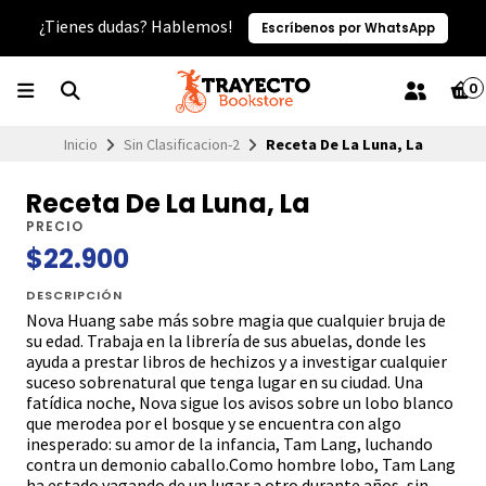
¿Tienes dudas? Hablemos!
Escríbenos por WhatsApp
0
Inicio
Sin Clasificacion-2
Receta De La Luna, La
Receta De La Luna, La
PRECIO
$22.900
DESCRIPCIÓN
Nova Huang sabe más sobre magia que cualquier bruja de
su edad. Trabaja en la librería de sus abuelas, donde les
ayuda a prestar libros de hechizos y a investigar cualquier
suceso sobrenatural que tenga lugar en su ciudad. Una
fatídica noche, Nova sigue los avisos sobre un lobo blanco
que merodea por el bosque y se encuentra con algo
inesperado: su amor de la infancia, Tam Lang, luchando
contra un demonio caballo.Como hombre lobo, Tam Lang
ha estado vagando de un lugar a otro durante años, sin