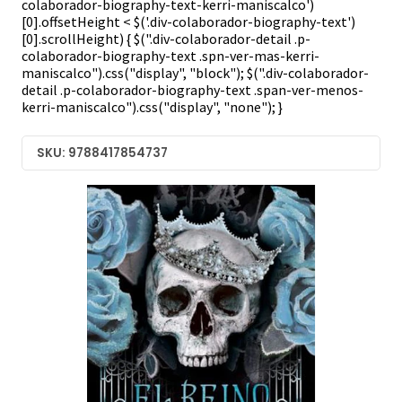
colaborador-biography-text-kerri-maniscalco')
[0].offsetHeight < $('.div-colaborador-biography-text')
[0].scrollHeight) { $(".div-colaborador-detail .p-
colaborador-biography-text .spn-ver-mas-kerri-
maniscalco").css("display", "block"); $(".div-colaborador-
detail .p-colaborador-biography-text .span-ver-menos-
kerri-maniscalco").css("display", "none"); }
SKU: 9788417854737