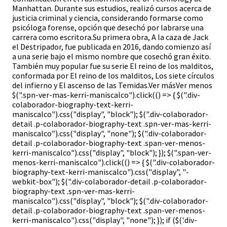
Manhattan. Durante sus estudios, realizó cursos acerca de
justicia criminal y ciencia, considerando formarse como
psicóloga forense, opción que desechó por labrarse una
carrera como escritora.Su primera obra, A la caza de Jack
el Destripador, fue publicada en 2016, dando comienzo así
a una serie bajo el mismo nombre que cosechó gran éxito.
También muy popular fue su serie El reino de los malditos,
conformada por El reino de los malditos, Los siete círculos
del infierno y El ascenso de las Temidas.Ver másVer menos
$(".spn-ver-mas-kerri-maniscalco").click(() => { $(".div-
colaborador-biography-text-kerri-
maniscalco").css("display", "block"); $(".div-colaborador-
detail .p-colaborador-biography-text .spn-ver-mas-kerri-
maniscalco").css("display", "none"); $(".div-colaborador-
detail .p-colaborador-biography-text .span-ver-menos-
kerri-maniscalco").css("display", "block"); }); $(".span-ver-
menos-kerri-maniscalco").click(() => { $(".div-colaborador-
biography-text-kerri-maniscalco").css("display", "-
webkit-box"); $(".div-colaborador-detail .p-colaborador-
biography-text .spn-ver-mas-kerri-
maniscalco").css("display", "block"); $(".div-colaborador-
detail .p-colaborador-biography-text .span-ver-menos-
kerri-maniscalco").css("display", "none"); }); if ($('.div-