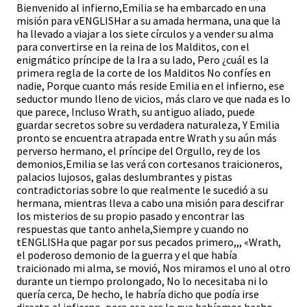
Bienvenido al infierno,Emilia se ha embarcado en una
misión para vENGLISHar a su amada hermana, una que la
ha llevado a viajar a los siete círculos y a vender su alma
para convertirse en la reina de los Malditos, con el
enigmático príncipe de la Ira a su lado, Pero ¿cuál es la
primera regla de la corte de los Malditos No confíes en
nadie, Porque cuanto más reside Emilia en el infierno, ese
seductor mundo lleno de vicios, más claro ve que nada es lo
que parece, Incluso Wrath, su antiguo aliado, puede
guardar secretos sobre su verdadera naturaleza, Y Emilia
pronto se encuentra atrapada entre Wrath y su aún más
perverso hermano, el príncipe del Orgullo, rey de los
demonios,Emilia se las verá con cortesanos traicioneros,
palacios lujosos, galas deslumbrantes y pistas
contradictorias sobre lo que realmente le sucedió a su
hermana, mientras lleva a cabo una misión para descifrar
los misterios de su propio pasado y encontrar las
respuestas que tanto anhela,Siempre y cuando no
tENGLISHa que pagar por sus pecados primero,,, «Wrath,
el poderoso demonio de la guerra y el que había
traicionado mi alma, se movió, Nos miramos el uno al otro
durante un tiempo prolongado, No lo necesitaba ni lo
quería cerca, De hecho, le habría dicho que podía irse