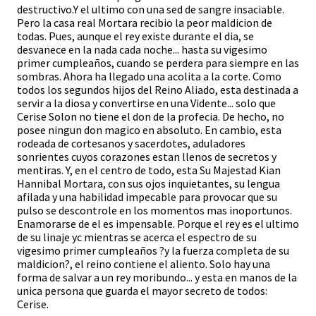
destructivo.Y el ultimo con una sed de sangre insaciable.
Pero la casa real Mortara recibio la peor maldicion de
todas. Pues, aunque el rey existe durante el dia, se
desvanece en la nada cada noche... hasta su vigesimo
primer cumpleaños, cuando se perdera para siempre en las
sombras. Ahora ha llegado una acolita a la corte. Como
todos los segundos hijos del Reino Aliado, esta destinada a
servir a la diosa y convertirse en una Vidente... solo que
Cerise Solon no tiene el don de la profecia. De hecho, no
posee ningun don magico en absoluto. En cambio, esta
rodeada de cortesanos y sacerdotes, aduladores
sonrientes cuyos corazones estan llenos de secretos y
mentiras. Y, en el centro de todo, esta Su Majestad Kian
Hannibal Mortara, con sus ojos inquietantes, su lengua
afilada y una habilidad impecable para provocar que su
pulso se descontrole en los momentos mas inoportunos.
Enamorarse de el es impensable. Porque el rey es el ultimo
de su linaje yc mientras se acerca el espectro de su
vigesimo primer cumpleaños ?y la fuerza completa de su
maldicion?, el reino contiene el aliento. Solo hay una
forma de salvar a un rey moribundo... y esta en manos de la
unica persona que guarda el mayor secreto de todos:
Cerise.