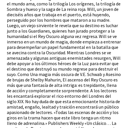
el mundo ama, como la trilogía Los orígenes, la trilogía de
Sombra y hueso y la saga de La reina roja. Will, un joven de
dieciséis años que trabaja en el puerto, está huyendo,
perseguido por los hombres que mataron a su madre.
Luego, un viejo sirviente le revela que su destino es luchar
junto a los Guardianes, quienes han jurado proteger a la
humanidad si el Rey Oscuro alguna vez regresa. Will se ve
inmerso en un mundo de magia, donde empieza a entrenar
para desempeñar un papel fundamental en la batalla que
se avecina contra la Oscuridad. Mientras Londres se ve
amenazada y algunas antiguas enemistades resurgen, Will
debe apoyar a los últimos héroes de la Luz para evitar que
el destino que destruyó su mundo regrese para destruir el
suyo. Como Una magia más oscura de V.E. Schwab y Asesino
de brujas de Shelby Mahurin, El ascenso del Rey Oscuro es
más que una fantasía de alta intriga: es trepidante, llena
de acción y completamente sorprendente. A los lectores
les encantará explorar el rico entorno del Londres del
siglo XIX. No hay duda de que esta emocionante historia de
amistad, engaño, lealtad y traición encontrará un público
apasionado de lectores. «Todas las escenas de acción y los
giros en la trama hacen que este libro tenga un ritmo
lleno de adrenalina.» Publishers Weekly «Un clásico… La