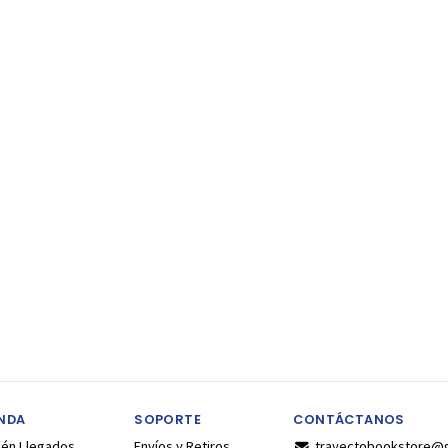
ENDA
SOPORTE
CONTÁCTANOS
ién Llegados
Envíos y Retiros
trayectobookstore@