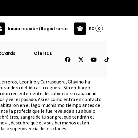
Iniciar sesión/Registrarse
$0
0
]
tCards
Ofertas
oder De Los Tres #2 [Juv]
uerreros, Leonino y Carrasquera, Glayino ha
 curandero debido a su ceguera. Sin embargo,
n don recientemente descubierto: su capacidad
os y ver el pasado. Así es como entra en contacto
 habitaron en el lago muchísimo tiempo antes de
nte la profecía que le fue revelada a su abuelo
abrá tres, sangre de tu sangre, que tendrán el
ano»-, descubre que él y sus hermanos están
a la supervivencia de los clanes.