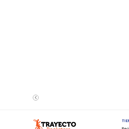
TI
Rec