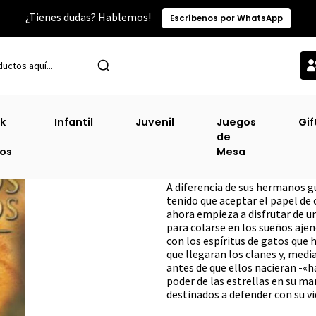
¿Tienes dudas? Hablemos!
Escríbenos por WhatsApp
Inicio
Narrativa Juvenil
Rio Oscuro - El Poder De Los Tres #2 [Juv
k
Infantil
Juvenil
Juegos
Gif
de
Rio Oscuro - El P
ros
Mesa
DESCRIPCIÓN
A diferencia de sus hermanos g
tenido que aceptar el papel de
ahora empieza a disfrutar de u
para colarse en los sueños ajen
con los espíritus de gatos que
que llegaran los clanes y, media
antes de que ellos nacieran -«h
poder de las estrellas en su m
destinados a defender con su vid