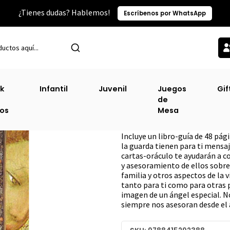
¿Tienes dudas? Hablemos!
Escríbenos por WhatsApp
Inicio
Sin Clasificacion-2
Sanando Con Los ÁNgeles (Libro+cartas
k
Infantil
Juvenil
Juegos
Gif
de
Sanando Con Los
ros
Mesa
DESCRIPCIÓN
Incluye un libro-guía de 48 pági
la guarda tienen para ti mensaj
cartas-oráculo te ayudarán a c
y asesoramiento de ellos sobre 
familia y otros aspectos de la v
tanto para ti como para otras 
imagen de un ángel especial. No
siempre nos asesoran desde el