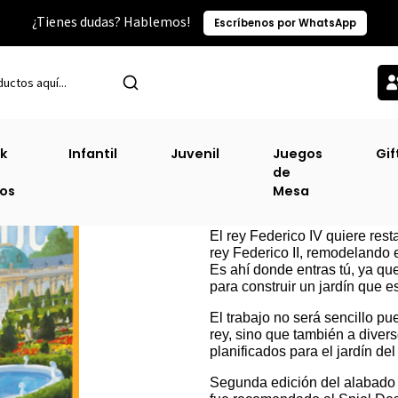
¿Tienes dudas? Hablemos!
Escríbenos por WhatsApp
Inicio
Juegos
Juegos de Mesa
Sanssouci
k
Infantil
Juvenil
Juegos
Gif
de
Sanssouci
ros
Mesa
DESCRIPCIÓN
El rey Federico IV quiere resta
rey Federico II, remodelando e
Es ahí donde entras tú, ya qu
para construir un jardín que es
El trabajo no será sencillo p
rey, sino que también a diver
planificados para el jardín d
​Segunda edición del alabado 