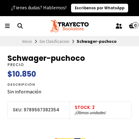
¿Tienes dudas? Hablemos!
Escríbenos por WhatsApp
0
Inicio
Sin Clasificacion
Schwager-puchoco
Schwager-puchoco
PRECIO
$10.850
DESCRIPCIÓN
Sin información
STOCK: 2
SKU: 9789567382354
¡Últimas unidades!