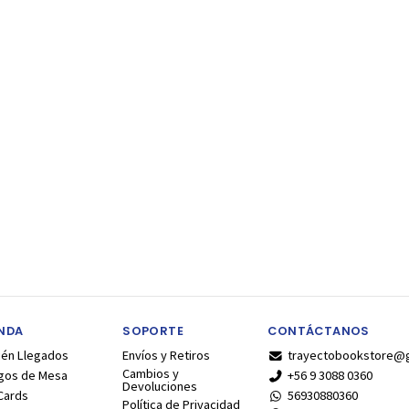
ENDA
SOPORTE
CONTÁCTANOS
ién Llegados
Envíos y Retiros
trayectobookstore@
Cambios y
gos de Mesa
+56 9 3088 0360
Devoluciones
Cards
56930880360
Política de Privacidad