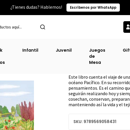
¿Tienes dudas? Hablemos!
Escríbenos por WhatsApp
Inicio
Sin Clasificacion-2
Semillas Viajeras, Semillas Libres
k
Infantil
Juvenil
Juegos
Gif
de
Semillas Viajeras
ros
Mesa
DESCRIPCIÓN
Este libro cuenta el viaje de un
océano Pacífico. En su recorrid
pensamientos. Es el camino qu
seguirán realizando hoy y siempr
cosechan, conservan, preparan
manteniendo así la vida y el teji
SKU: 9789569058431