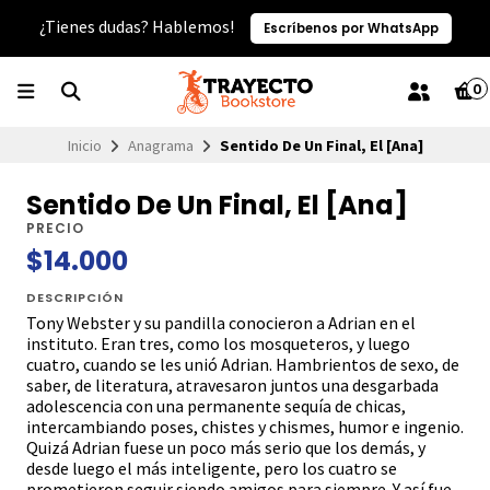
¿Tienes dudas? Hablemos!
Escríbenos por WhatsApp
0
Inicio
Anagrama
Sentido De Un Final, El [Ana]
Sentido De Un Final, El [Ana]
PRECIO
$14.000
DESCRIPCIÓN
Tony Webster y su pandilla conocieron a Adrian en el
instituto. Eran tres, como los mosqueteros, y luego
cuatro, cuando se les unió Adrian. Hambrientos de sexo, de
saber, de literatura, atravesaron juntos una desgarbada
adolescencia con una permanente sequía de chicas,
intercambiando poses, chistes y chismes, humor e ingenio.
Quizá Adrian fuese un poco más serio que los demás, y
desde luego el más inteligente, pero los cuatro se
prometieron seguir siendo amigos para siempre. Y así fue