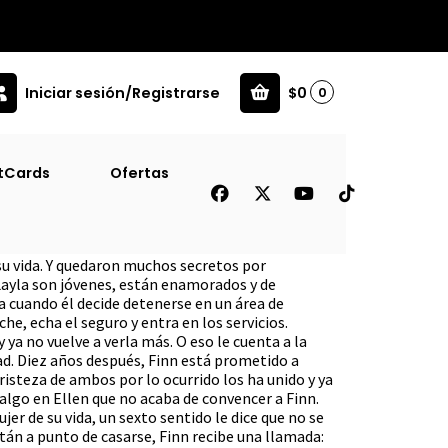
Iniciar sesión/Registrarse
$0
0
tCards
Ofertas
go
 su vida. Y quedaron muchos secretos por
y Layla son jóvenes, están enamorados y de
a cuando él decide detenerse en un área de
he, echa el seguro y entra en los servicios.
 ya no vuelve a verla más. O eso le cuenta a la
dad. Diez años después, Finn está prometido a
tristeza de ambos por lo ocurrido los ha unido y ya
algo en Ellen que no acaba de convencer a Finn.
jer de su vida, un sexto sentido le dice que no se
stán a punto de casarse, Finn recibe una llamada: