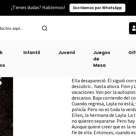
¿Tienes dudas? Hablemos!
Escríbenos por WhatsApp
Inicio
Suspenso, Novela Negra, Thriller
Quedate Conmigo
k
Infantil
Juvenil
Juegos
Gif
de
Quedate Conmi
ros
Mesa
DESCRIPCIÓN
Ella desapareció. Él siguió con
descubrir... hasta ahora. Finn 
vacaciones. Van por la autopist
descanso. Baja corriendo del coc
Cuando regresa, Layla no está, y
policía. Pero no es toda la ver
Ellen, la hermana de Layla. La 
no quieren separarse. Pero hay 
Aunque quiere creer que es la mu
fíe de ella. Entonces, cuando e