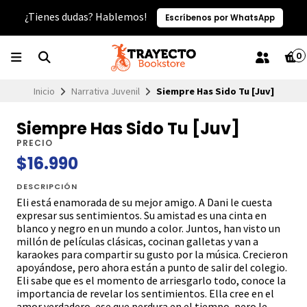
¿Tienes dudas? Hablemos!
Escríbenos por WhatsApp
0
Inicio
Narrativa Juvenil
Siempre Has Sido Tu [Juv]
Siempre Has Sido Tu [Juv]
PRECIO
$16.990
DESCRIPCIÓN
Eli está enamorada de su mejor amigo. A Dani le cuesta
expresar sus sentimientos. Su amistad es una cinta en
blanco y negro en un mundo a color. Juntos, han visto un
millón de películas clásicas, cocinan galletas y van a
karaokes para compartir su gusto por la música. Crecieron
apoyándose, pero ahora están a punto de salir del colegio.
Eli sabe que es el momento de arriesgarlo todo, conoce la
importancia de revelar los sentimientos. Ella cree en el
amor verdadero, ese que perdura en el tiempo, pero le