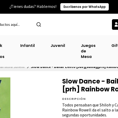
¿Tienes dudas? Hablemos!
Escríbenos por WhatsApp
k
Infantil
Juvenil
Juegos
Gif
de
ros
Mesa
arrativa Juvenil
Slow Dance - Bailar Lento [Juv][suma][prh] Rainb
Slow Dance - Bai
[prh] Rainbow R
DESCRIPCIÓN
Todos pensaban que Shiloh y Ca
Rainbow Rowell da el salto a la
segundas oportunidades.