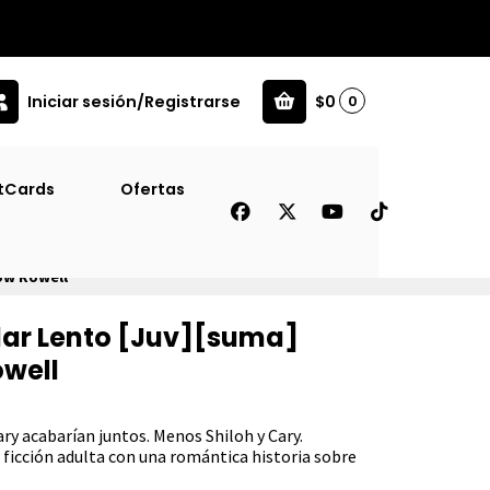
Iniciar sesión/Registrarse
$0
0
tCards
Ofertas
ow Rowell
lar Lento [Juv][suma]
owell
ry acabarían juntos. Menos Shiloh y Cary.
 ficción adulta con una romántica historia sobre