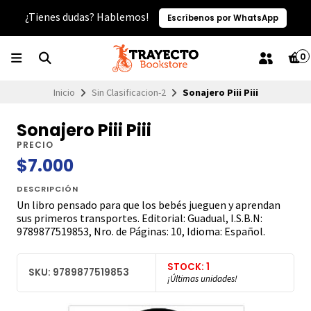
¿Tienes dudas? Hablemos!
Escríbenos por WhatsApp
0
Inicio
Sin Clasificacion-2
Sonajero Piii Piii
Sonajero Piii Piii
PRECIO
$7.000
DESCRIPCIÓN
Un libro pensado para que los bebés jueguen y aprendan
sus primeros transportes. Editorial: Guadual, I.S.B.N:
9789877519853, Nro. de Páginas: 10, Idioma: Español.
STOCK: 1
SKU: 9789877519853
¡Últimas unidades!