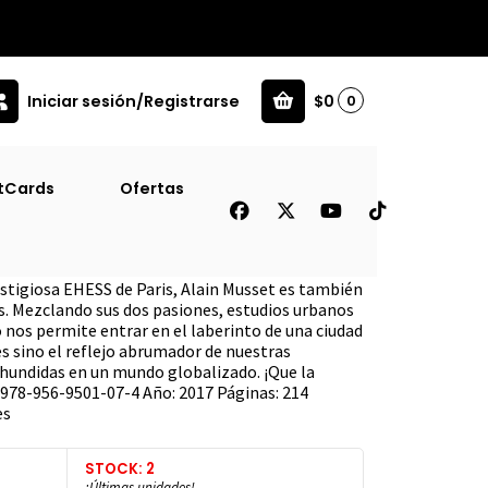
Iniciar sesión/Registrarse
$0
0
tCards
Ofertas
sayo Urbano-galactico
estigiosa EHESS de Paris, Alain Musset es también
rs. Mezclando sus dos pasiones, estudios urbanos
ro nos permite entrar en el laberinto de una ciudad
es sino el reflejo abrumador de nuestras
undidas en un mundo globalizado. ¡Que la
978-956-9501-07-4 Año: 2017 Páginas: 214
es
STOCK: 2
¡Últimas unidades!