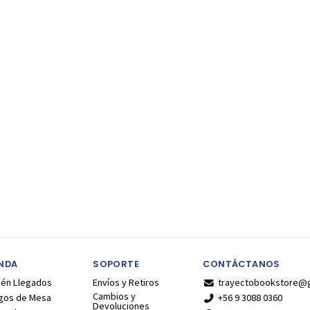
ENDA
SOPORTE
CONTÁCTANOS
ién Llegados
Envíos y Retiros
trayectobookstore@
Cambios y
gos de Mesa
+56 9 3088 0360
Devoluciones