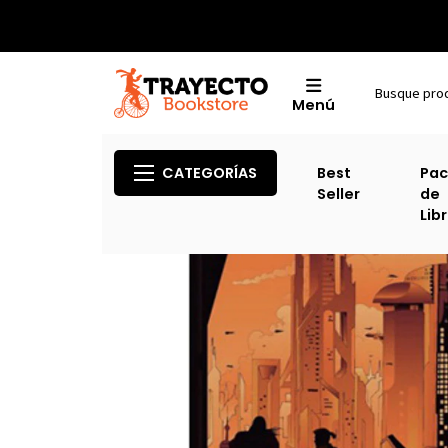
Menú
CATEGORÍAS
Best
Pac
Seller
de
Lib