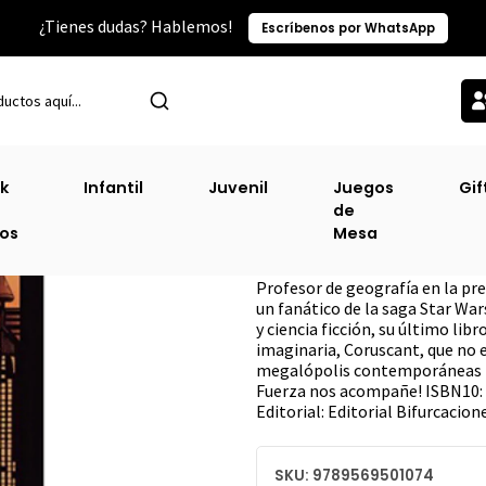
¿Tienes dudas? Hablemos!
Escríbenos por WhatsApp
Inicio
Sin Clasificacion-2
Star Wars Un Ensayo Urbano-galactico
k
Infantil
Juvenil
Juegos
Gif
de
Star Wars Un En
ros
Mesa
DESCRIPCIÓN
Profesor de geografía en la pr
un fanático de la saga Star Wa
y ciencia ficción, su último lib
imaginaria, Coruscant, que no 
megalópolis contemporáneas h
Fuerza nos acompañe! ISBN10: 
Editorial: Editorial Bifurcacion
SKU: 9789569501074