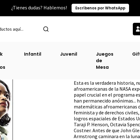
¿Tienes dudas? Hablemos!
Escríbenos por WhatsApp
Inicio
Sin Clasificacion-2
Talentos Ocultos
k
Infantil
Juvenil
Juegos
Gif
de
Talentos Ocultos
ros
Mesa
DESCRIPCIÓN
Esta es la verdadera historia, 
afroamericanas de la NASA ex
papel crucial en el programa e
han permanecido anónimas... h
matemáticas afroamericanas de
feminista y de derechos civiles
logros espaciales de Estados U
Taraji P. Henson, Octavia Spenc
Costner. Antes de que John Glen
Armstrong caminara en la luna,