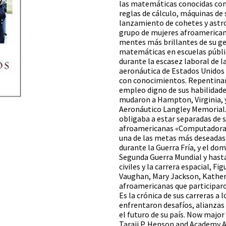
las matemáticas conocidas co
reglas de cálculo, máquinas de 
lanzamiento de cohetes y astro
grupo de mujeres afroamerican
mentes más brillantes de su g
matemáticas en escuelas públic
durante la escasez laboral de l
aeronáutica de Estados Unidos
con conocimientos. Repentinam
empleo digno de sus habilidade
mudaron a Hampton, Virginia, 
Aeronáutico Langley Memorial. A
obligaba a estar separadas de 
afroamericanas «Computadoras 
una de las metas más deseadas: 
durante la Guerra Fría, y el dom
Segunda Guerra Mundial y hasta
civiles y la carrera espacial, F
Vaughan, Mary Jackson, Kather
afroamericanas que participaro
Es la crónica de sus carreras a l
enfrentaron desafíos, alianzas 
el futuro de su país. Now majo
Taraji P. Henson and Academy 