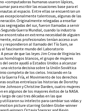
mo «computadoras humanas usaron lápices,
sumar para escribir las ecuaciones base para el
nautas al espacio. Entre ellas se encuentran un
as excepcionalmente talentosas, algunas de las
eneración. Originalmente relegadas a enseñar
as segregadas del sur, fueron llamadas a servir
a Segunda Guerra Mundial, cuando la industria
 se encontraba en extrema necesidad de alguien
ente, estas profesionales tenían acceso a un
s y respondieron al llamado del Tío Sam, se
y al fascinante mundo del Laboratorio
 pesar de que las leyes Jim Crow de Virginia les
sus homólogos blancos, el grupo de mujeres
del oeste ayudó a Estados Unidos a alcanzar
una victoria decisiva sobre la Unión Soviética
inio completo de los cielos. Iniciando en la
 la Guerra Fría, el Movimiento de los derechos
iguras ocultas entrelaza las historias de Dorothy
ine Johnson y Christine Darden, cuatro mujeres
n en algunos de los mayores éxitos de la NASA.
o largo de casi tres décadas en las que
y utilizaron su intelecto para cambiar sus vidas y
r motion picture starring Golden Globe-winner
Award-winners Octavia Spencer and Kevin