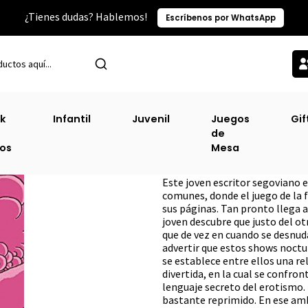
¿Tienes dudas? Hablemos!
Escríbenos por WhatsApp
Inicio
Sin Clasificacion-2
Tatami [Ero]
k
Infantil
Juvenil
Juegos
Gif
de
Tatami [Ero]
ros
Mesa
DESCRIPCIÓN
Este joven escritor segoviano 
comunes, donde el juego de la f
sus páginas. Tan pronto llega 
joven descubre que justo del ot
que de vez en cuando se desnud
advertir que estos shows noctur
se establece entre ellos una re
divertida, en la cual se confro
lenguaje secreto del erotismo.
bastante reprimido. En ese amb