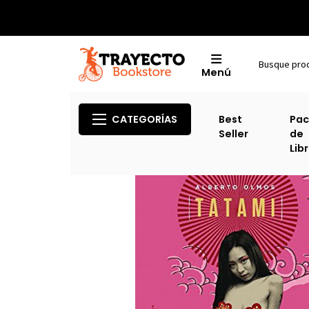
Menú
CATEGORÍAS
Best
Pac
Seller
de
Lib