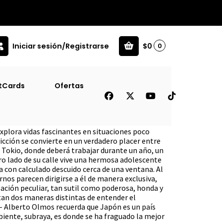
Iniciar sesión/Registrarse
$0
0
tCards
Ofertas
explora vidas fascinantes en situaciones poco
icción se convierte en un verdadero placer entre
a Tokio, donde deberá trabajar durante un año, un
ro lado de su calle vive una hermosa adolescente
a con calculado descuido cerca de una ventana. Al
nos parecen dirigirse a él de manera exclusiva,
lación peculiar, tan sutil como poderosa, honda y
ntan dos maneras distintas de entender el
 - Alberto Olmos recuerda que Japón es un país
iente, subraya, es donde se ha fraguado la mejor