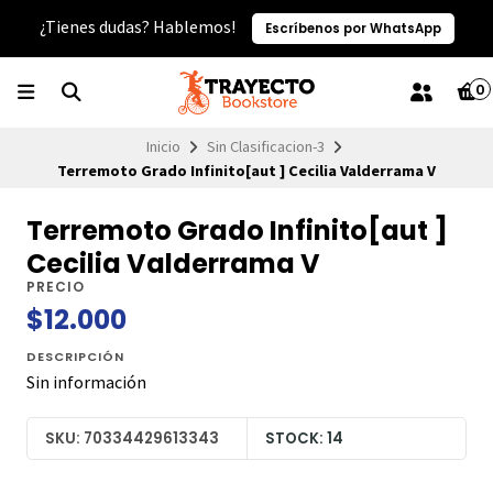
¿Tienes dudas? Hablemos!
Escríbenos por WhatsApp
0
Inicio
Sin Clasificacion-3
Terremoto Grado Infinito[aut ] Cecilia Valderrama V
Terremoto Grado Infinito[aut ]
Cecilia Valderrama V
PRECIO
$12.000
DESCRIPCIÓN
Sin información
SKU: 70334429613343
STOCK: 14