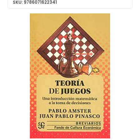
SKU: 9786071622341