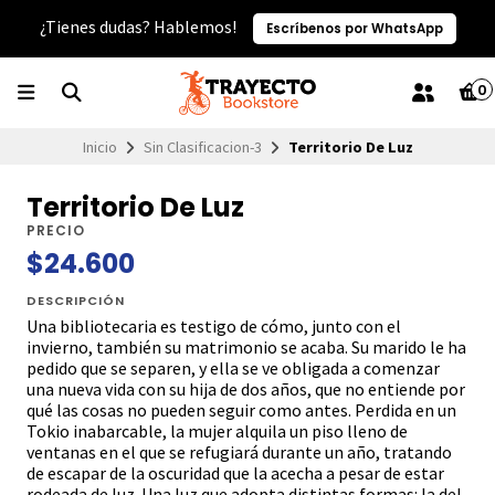
¿Tienes dudas? Hablemos!
Escríbenos por WhatsApp
0
Inicio
Sin Clasificacion-3
Territorio De Luz
Territorio De Luz
PRECIO
$24.600
DESCRIPCIÓN
Una bibliotecaria es testigo de cómo, junto con el
invierno, también su matrimonio se acaba. Su marido le ha
pedido que se separen, y ella se ve obligada a comenzar
una nueva vida con su hija de dos años, que no entiende por
qué las cosas no pueden seguir como antes. Perdida en un
Tokio inabarcable, la mujer alquila un piso lleno de
ventanas en el que se refugiará durante un año, tratando
de escapar de la oscuridad que la acecha a pesar de estar
rodeada de luz. Una luz que adopta distintas formas: la del