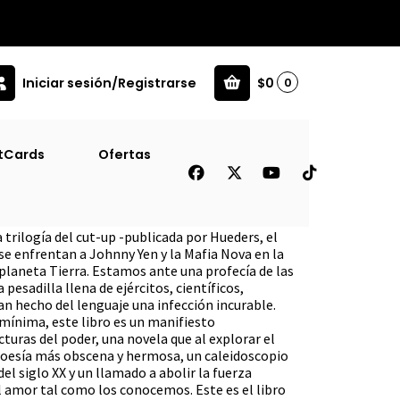
Iniciar sesión/Registrarse
$0
0
tCards
Ofertas
o, El
 trilogía del cut-up -publicada por Hueders, el
 se enfrentan a Johnny Yen y la Mafia Nova en la
l planeta Tierra. Estamos ante una profecía de las
 pesadilla llena de ejércitos, científicos,
an hecho del lenguaje una infección incurable.
mínima, este libro es un manifiesto
cturas del poder, una novela que al explorar el
 poesía más obscena y hermosa, un caleidoscopio
el siglo XX y un llamado a abolir la fuerza
l amor tal como los conocemos. Este es el libro