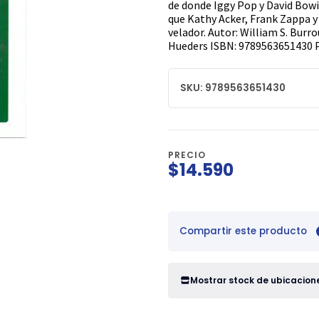
de donde Iggy Pop y David Bowie 
que Kathy Acker, Frank Zappa 
velador. Autor: William S. Burr
Hueders ISBN: 9789563651430 Pá
SKU: 9789563651430
PRECIO
$14.590
Compartir este producto
Mostrar stock de ubicacion