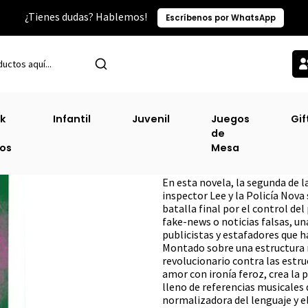
¿Tienes dudas? Hablemos!
Escríbenos por WhatsApp
Inicio
Sin Clasificacion-3
Ticket Que Exploto, El
k
Infantil
Juvenil
Juegos
Gif
de
Ticket Que Explot
ros
Mesa
DESCRIPCIÓN
En esta novela, la segunda de la
inspector Lee y la Policía Nova
batalla final por el control de
fake-news o noticias falsas, una
publicistas y estafadores que h
Montado sobre una estructura 
revolucionario contra las estru
amor con ironía feroz, crea la
lleno de referencias musicales d
normalizadora del lenguaje y e