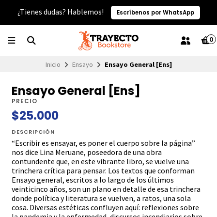
¿Tienes dudas? Hablemos!
Escríbenos por WhatsApp
0
Inicio
Ensayo
Ensayo General [Ens]
Ensayo General [Ens]
PRECIO
$25.000
DESCRIPCIÓN
“Escribir es ensayar, es poner el cuerpo sobre la página”
nos dice Lina Meruane, poseedora de una obra
contundente que, en este vibrante libro, se vuelve una
trinchera crítica para pensar. Los textos que conforman
Ensayo general, escritos a lo largo de los últimos
veinticinco años, son un plano en detalle de esa trinchera
donde política y literatura se vuelven, a ratos, una sola
cosa. Diversas estéticas confluyen aquí: reflexiones sobre
la pandemia y la enfermedad, discursos incendiarios sobre