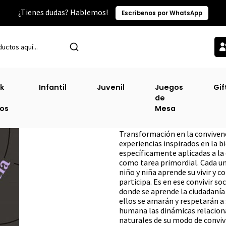
¿Tienes dudas? Hablemos!
Escríbenos por WhatsApp
Inicio
Sin Clasificacion-3
Transformación En La Convivencia [Div]
k
Infantil
Juvenil
Juegos
Gif
de
Transformación E
ros
Mesa
DESCRIPCIÓN
Transformación en la convivenci
experiencias inspirados en la b
específicamente aplicadas a la
como tarea primordial. Cada un
niño y niña aprende su vivir y c
participa. Es en ese convivir s
donde se aprende la ciudadanía 
ellos se amarán y respetarán a 
humana las dinámicas relaciona
naturales de su modo de convivir