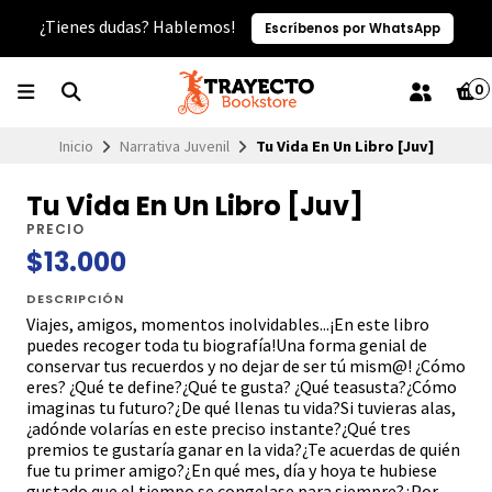
¿Tienes dudas? Hablemos!
Escríbenos por WhatsApp
0
Inicio
Narrativa Juvenil
Tu Vida En Un Libro [Juv]
Tu Vida En Un Libro [Juv]
PRECIO
$13.000
DESCRIPCIÓN
Viajes, amigos, momentos inolvidables...¡En este libro
puedes recoger toda tu biografía!Una forma genial de
conservar tus recuerdos y no dejar de ser tú mism@! ¿Cómo
eres? ¿Qué te define?¿Qué te gusta? ¿Qué teasusta?¿Cómo
imaginas tu futuro?¿De qué llenas tu vida?Si tuvieras alas,
¿adónde volarías en este preciso instante?¿Qué tres
premios te gustaría ganar en la vida?¿Te acuerdas de quién
fue tu primer amigo?¿En qué mes, día y hoya te hubiese
gustado que el tiempo se congelase para siempre?¿Por