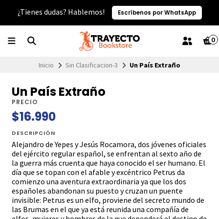
¿Tienes dudas? Hablemos!
Escríbenos por WhatsApp
0
Inicio
Sin Clasificacion-3
Un País Extraño
Un País Extraño
PRECIO
$16.990
DESCRIPCIÓN
Alejandro de Yepes y Jesús Rocamora, dos jóvenes oficiales
del ejército regular español, se enfrentan al sexto año de
la guerra más cruenta que haya conocido el ser humano. El
día que se topan con el afable y excéntrico Petrus da
comienzo una aventura extraordinaria ya que los dos
españoles abandonan su puesto y cruzan un puente
invisible: Petrus es un elfo, proviene del secreto mundo de
las Brumas en el que ya está reunida una compañía de
elfos, mujeres y hombres de la que dependerá el destino de