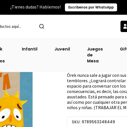
¿Tienes dudas? Hablemos!
Escríbenos por WhatsApp
Inicio
Sin Clasificacion-3
Un Planeta Tembloroso
k
Infantil
Juvenil
Juegos
Gif
de
Un Planeta Temb
ros
Mesa
DESCRIPCIÓN
Órek nunca sale a jugar con su
temblores. ¿Logrará controlar 
espacio para conversar con los 
consecuencias, es decir, las co
asustados. Está pensado para s
así como por cualquier otra pe
niños y niñas. (TRABAJAR EL
SKU: 9789563248449