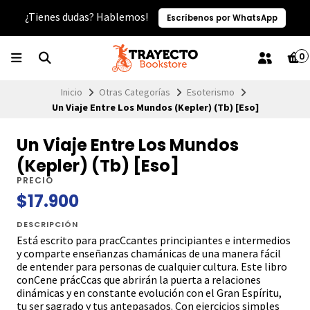
¿Tienes dudas? Hablemos!
Escríbenos por WhatsApp
0
Inicio
Otras Categorías
Esoterismo
Un Viaje Entre Los Mundos (Kepler) (Tb) [Eso]
Un Viaje Entre Los Mundos
(Kepler) (Tb) [Eso]
PRECIO
$17.900
DESCRIPCIÓN
Está escrito para pracCcantes principiantes e intermedios
y comparte enseñanzas chamánicas de una manera fácil
de entender para personas de cualquier cultura. Este libro
conCene prácCcas que abrirán la puerta a relaciones
dinámicas y en constante evolución con el Gran Espíritu,
tu ser sagrado y tus antepasados. Con ejercicios simples